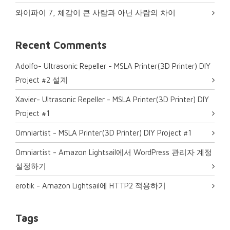
와이파이 7, 체감이 큰 사람과 아닌 사람의 차이
Recent Comments
Adolfo- Ultrasonic Repeller
-
MSLA Printer(3D Printer) DIY
Project #2 설계
Xavier- Ultrasonic Repeller
-
MSLA Printer(3D Printer) DIY
Project #1
0mniartist
-
MSLA Printer(3D Printer) DIY Project #1
0mniartist
-
Amazon Lightsail에서 WordPress 관리자 계정
설정하기
erotik
-
Amazon Lightsail에 HTTP2 적용하기
Tags