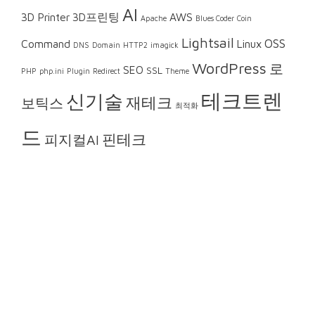
AI
3D Printer
3D프린팅
AWS
Apache
Blues Coder
Coin
Lightsail
OSS
Command
Linux
DNS
Domain
HTTP2
imagick
WordPress
로
SEO
SSL
PHP
php.ini
Plugin
Redirect
Theme
테크트렌
신기술
재테크
보틱스
최적화
드
핀테크
피지컬AI