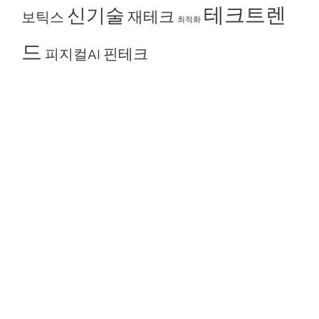
테크트렌
신기술
재테크
보틱스
최적화
드
핀테크
피지컬AI