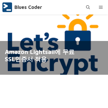
Skip
Blues Coder
to
content
Menu
Amazon Lightsail에 무료
SSL인증서 적용