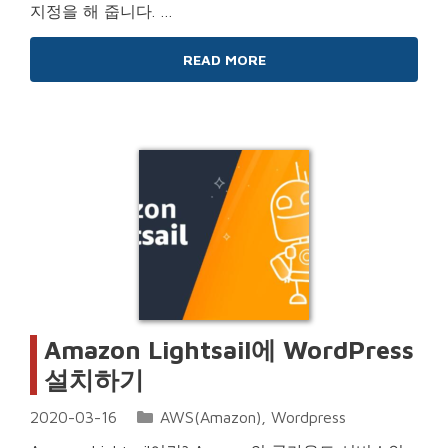
지정을 해 줍니다. …
READ MORE
Amazon Lightsail에 WordPress
설치하기
Categories
2020-03-16
AWS(Amazon)
,
Wordpress