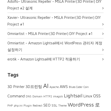
Adolfo- Ultrasonic Repeller
-
MSLA Printer(3D Printer) DIY
Project #2 설계
Xavier- Ultrasonic Repeller
-
MSLA Printer(3D Printer) DIY
Project #1
0mniartist
-
MSLA Printer(3D Printer) DIY Project #1
0mniartist
-
Amazon Lightsail에서 WordPress 관리자 계정
설정하기
erotik
-
Amazon Lightsail에 HTTP2 적용하기
Tags
AI
3D Printer
3D프린팅
AWS
Apache
Blues Coder
Coin
Lightsail
OSS
Command
Linux
DNS
Domain
HTTP2
imagick
WordPress
로
SEO
SSL
PHP
php.ini
Plugin
Redirect
Theme