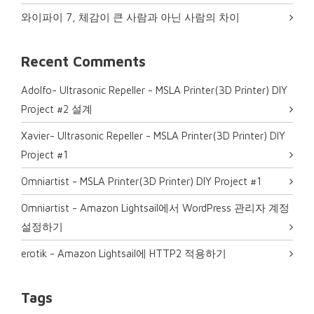
와이파이 7, 체감이 큰 사람과 아닌 사람의 차이
Recent Comments
Adolfo- Ultrasonic Repeller
-
MSLA Printer(3D Printer) DIY
Project #2 설계
Xavier- Ultrasonic Repeller
-
MSLA Printer(3D Printer) DIY
Project #1
0mniartist
-
MSLA Printer(3D Printer) DIY Project #1
0mniartist
-
Amazon Lightsail에서 WordPress 관리자 계정
설정하기
erotik
-
Amazon Lightsail에 HTTP2 적용하기
Tags