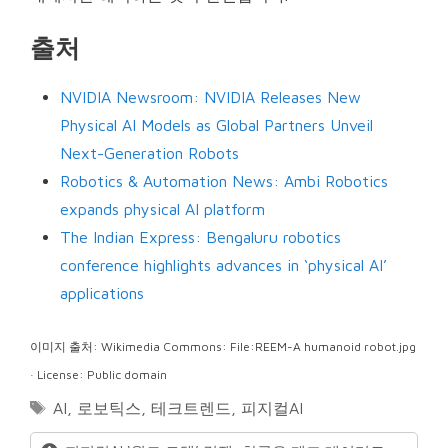
출처
NVIDIA Newsroom: NVIDIA Releases New
Physical AI Models as Global Partners Unveil
Next-Generation Robots
Robotics & Automation News: Ambi Robotics
expands physical AI platform
The Indian Express: Bengaluru robotics
conference highlights advances in ‘physical AI’
applications
이미지 출처: Wikimedia Commons: File:REEM-A humanoid robot.jpg
· License: Public domain
Tags
AI
,
로보틱스
,
테크트렌드
,
피지컬AI