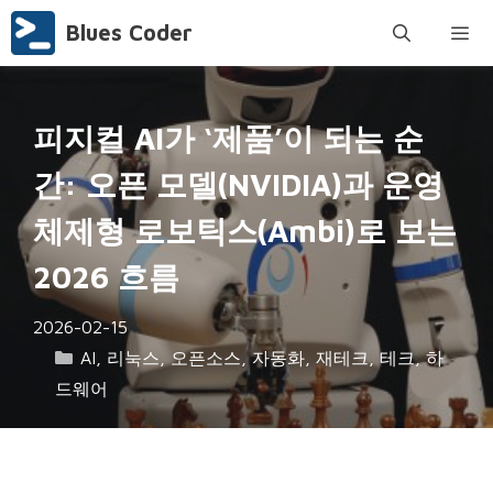
Skip
Blues Coder
to
content
Menu
피지컬 AI가 ‘제품’이 되는 순
간: 오픈 모델(NVIDIA)과 운영
체제형 로보틱스(Ambi)로 보는
2026 흐름
2026-02-15
Categories
AI
,
리눅스
,
오픈소스
,
자동화
,
재테크
,
테크
,
하
드웨어