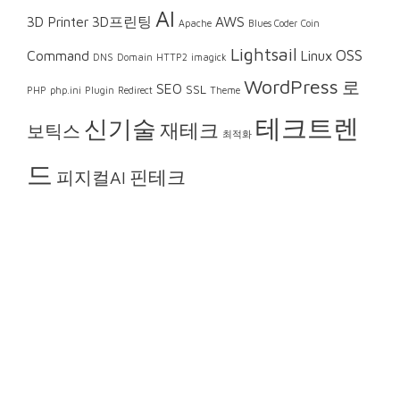
AI
3D Printer
3D프린팅
AWS
Apache
Blues Coder
Coin
Lightsail
OSS
Command
Linux
DNS
Domain
HTTP2
imagick
WordPress
로
SEO
SSL
PHP
php.ini
Plugin
Redirect
Theme
테크트렌
신기술
재테크
보틱스
최적화
드
핀테크
피지컬AI